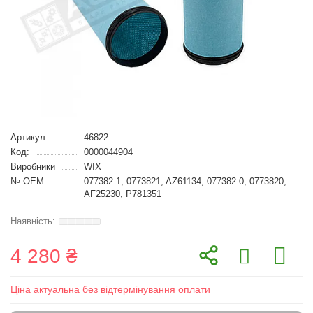
Артикул:
46822
Код:
0000044904
Виробники
WIX
№ OEM:
077382.1, 0773821, AZ61134, 077382.0, 0773820,
AF25230, P781351
4 280 ₴
Ціна актуальна без відтермінування оплати