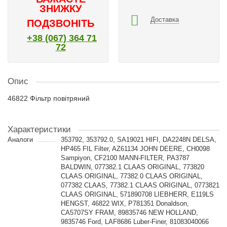
ЗНИЖКУ
Доставка
ПОДЗВОНІТЬ
+38 (067) 364 71
72
Опис
46822 Фільтр повітряний
Характеристики
Аналоги
353792, 353792.0, SA19021 HIFI, DA2248N DELSA,
HP465 FIL Filter, AZ61134 JOHN DEERE, CH0098
Sampiyon, CF2100 MANN-FILTER, PA3787
BALDWIN, 077382.1 CLAAS ORIGINAL, 773820
CLAAS ORIGINAL, 77382.0 CLAAS ORIGINAL,
077382 CLAAS, 77382.1 CLAAS ORIGINAL, 0773821
CLAAS ORIGINAL, 571890708 LIEBHERR, E119LS
HENGST, 46822 WIX, P781351 Donaldson,
CA5707SY FRAM, 89835746 NEW HOLLAND,
9835746 Ford, LAF8686 Luber-Finer, 81083040066