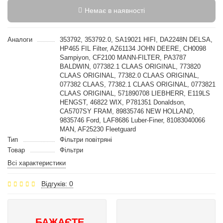
Немає в наявності
Аналоги
353792, 353792.0, SA19021 HIFI, DA2248N DELSA,
HP465 FIL Filter, AZ61134 JOHN DEERE, CH0098
Sampiyon, CF2100 MANN-FILTER, PA3787
BALDWIN, 077382.1 CLAAS ORIGINAL, 773820
CLAAS ORIGINAL, 77382.0 CLAAS ORIGINAL,
077382 CLAAS, 77382.1 CLAAS ORIGINAL, 0773821
CLAAS ORIGINAL, 571890708 LIEBHERR, E119LS
HENGST, 46822 WIX, P781351 Donaldson,
CA5707SY FRAM, 89835746 NEW HOLLAND,
9835746 Ford, LAF8686 Luber-Finer, 81083040066
MAN, AF25230 Fleetguard
Тип
Фільтри повітряні
Товар
Фільтри
Всі характеристики
Відгуків: 0
БАЖАЄТЕ