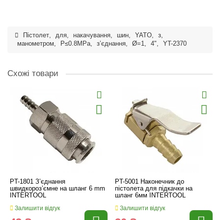
Пістолет
,
для
,
накачування
,
шин
,
YATO
,
з
,
манометром
,
P≤0.8MPa
,
з’єднання
,
Ø=1
,
4"
,
YT-2370
Схожі товари
PT-1801 З’єднання
PT-5001 Наконечник до
швидкороз’ємне на шланг 6 mm
пістолета для підкачки на
INTERTOOL
шланг 6мм INTERTOOL
Залишити відгук
Залишити відгук