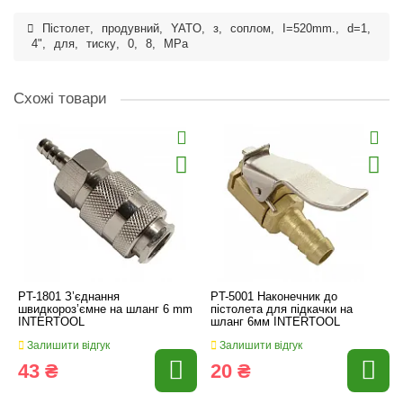
Пістолет
,
продувний
,
YATO
,
з
,
соплом
,
I=520mm.
,
d=1
,
4"
,
для
,
тиску
,
0
,
8
,
MPa
Схожі товари
PT-1801 З’єднання
PT-5001 Наконечник до
швидкороз’ємне на шланг 6 mm
пістолета для підкачки на
INTERTOOL
шланг 6мм INTERTOOL
Залишити відгук
Залишити відгук
43 ₴
20 ₴