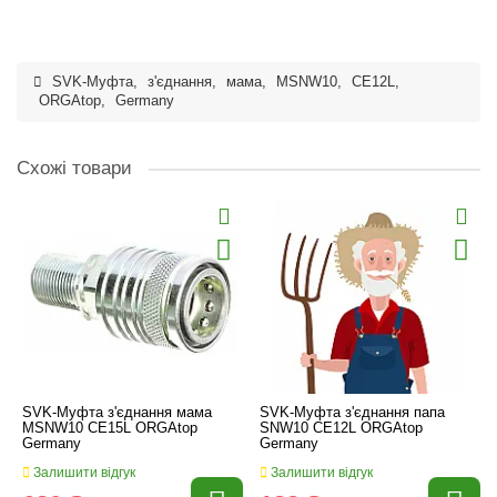
SVK-Муфта
,
з'єднання
,
мама
,
MSNW10
,
CE12L
,
ORGAtop
,
Germany
Схожі товари
SVK-Муфта з'єднання мама
SVK-Муфта з'єднання папа
MSNW10 CE15L ORGAtop
SNW10 CE12L ORGAtop
Germany
Germany
Залишити відгук
Залишити відгук