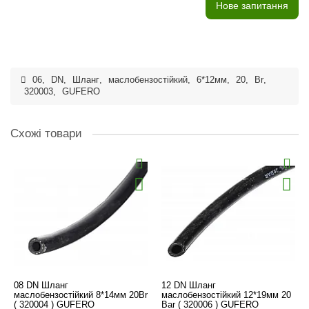
Нове запитання
06
,
DN
,
Шланг
,
маслобензостійкий
,
6*12мм
,
20
,
Br
,
320003
,
GUFERO
Схожі товари
08 DN Шланг
12 DN Шланг
маслобензостійкий 8*14мм 20Br
маслобензостійкий 12*19мм 20
( 320004 ) GUFERO
Bar ( 320006 ) GUFERO