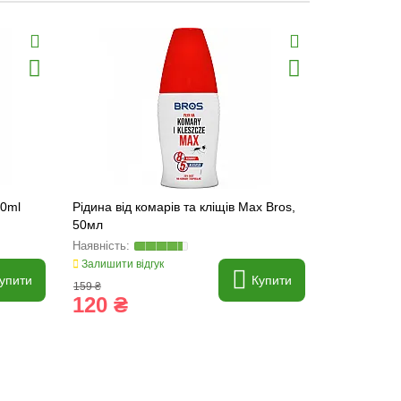
00ml
Рідина від комарів та кліщів Max Bros,
Аерозоль ві
50мл
90мл
Залишити відгук
Залишити ві
упити
Купити
159 ₴
171 ₴
120 ₴
130 ₴