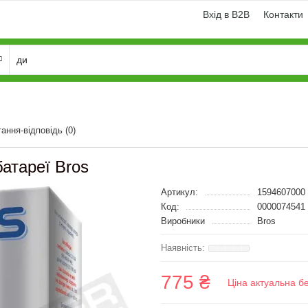
Вхід в B2B
Контакти
тання-відповідь
(0)
батареї Bros
Артикул:
1594607000
Код:
0000074541
Виробники
Bros
775 ₴
Ціна актуальна б