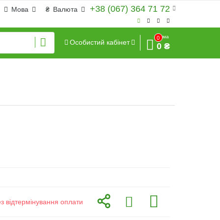
+38 (067) 364 71 72
Мова
₴
Валюта
Сума
0
Особистий кабінет
0 ₴
ез відтермінування оплати