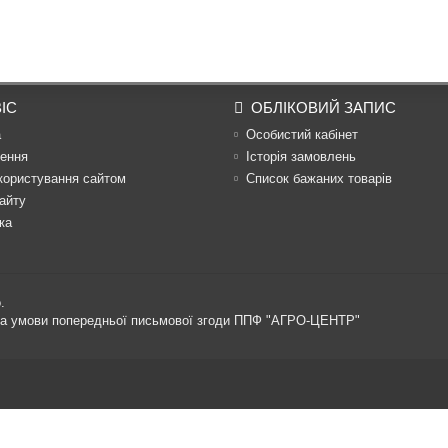
ІС
ОБЛІКОВИЙ ЗАПИС
а
Особистий кабінет
ення
Історія замовлень
користування сайтом
Список бажаних товарів
айту
ка
.
 за умови попередньої письмової згоди ППФ "АГРО-ЦЕНТР"