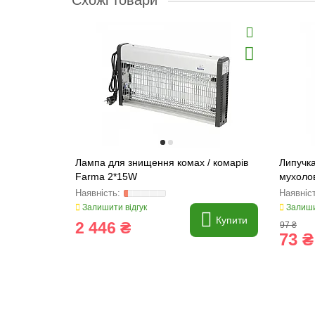
Схожі товари
Лампа для знищення комах / комарів
Липучка
Farma 2*15W
мухолов
Залишити відгук
Залиши
Купити
2 446 ₴
97 ₴
73 ₴