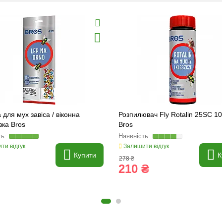
 для мух завіса / віконна
Розпилювач Fly Rotalin 25SC 1
ка Bros
Bros
ти відгук
Залишити відгук
Купити
К
278 ₴
210 ₴