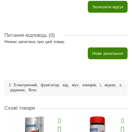
Залишити відгук
Питання-відповідь
(0)
Немає запитань про цей товар.
Нове запитання
Електричний
,
фумігатор
,
від
,
мух
,
комарів
,
і
,
мурах
,
з
,
рідиною
,
Bros
Схожі товари