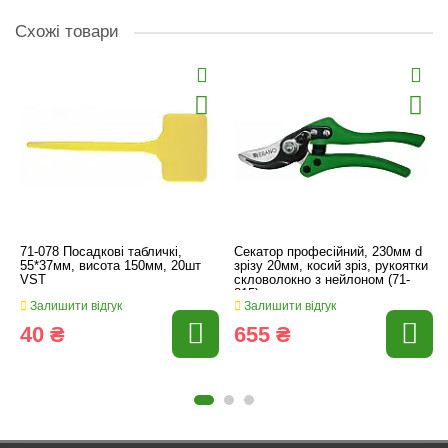
Схожі товари
71-078 Посадкові табличкі,
Секатор професійний, 230мм d
55*37мм, висота 150мм, 20шт
зрізу 20мм, косий зріз, рукоятки
VST
скловолокно з нейлоном (71-
815)
Залишити відгук
Залишити відгук
40 ₴
655 ₴