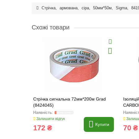
Стрічка
,
армована
,
сіра
,
50мм*50м
,
Sigma
,
841
Схожі товари
Стрічка сигнальна 72мм*200м Grad
Ізоляці
(8424045)
CARBON
Залишити відгук
Залиши
Купити
172 ₴
70 ₴