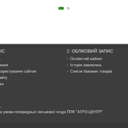
ІС
ОБЛІКОВИЙ ЗАПИС
а
Особистий кабінет
ення
Історія замовлень
користування сайтом
Список бажаних товарів
айту
ка
.
 за умови попередньої письмової згоди ППФ "АГРО-ЦЕНТР"