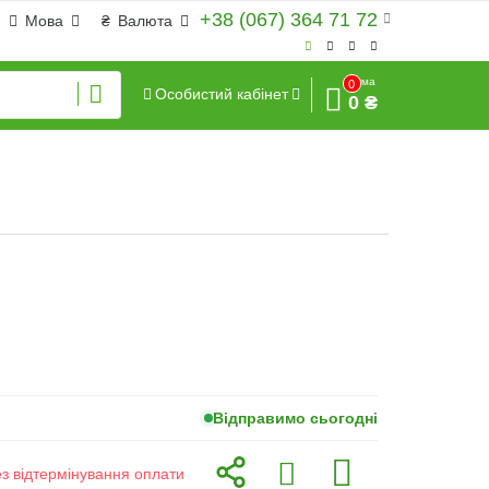
+38 (067) 364 71 72
Мова
₴
Валюта
Сума
0
Особистий кабінет
0 ₴
Відправимо сьогодні
ез відтермінування оплати