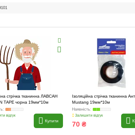
9101
йна стрічка тканинна ЛАВСАН
Ізоляційна стрічка тканинна Ан
 TAPE чорна 19мм*10м
Mustang 19мм*10м
ти відгук
Залишити відгук
Купити
К
70 ₴