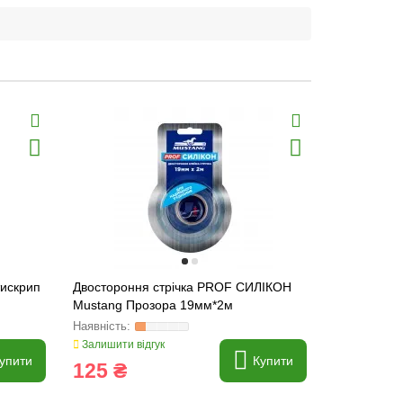
тискрип
Двостороння стрічка PROF СИЛІКОН
Двосторонн
Mustang Прозора 19мм*2м
TAPE Musta
силікон
Залишити відгук
Залишити ві
упити
Купити
125 ₴
170 ₴