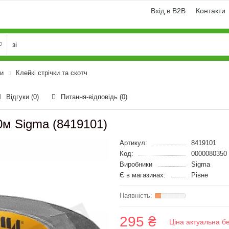
Вхід в B2B
Контакти
ли
Клейкі стрічки та скотч
Відгуки (0)
Питання-відповідь
(0)
0м Sigma (8419101)
Артикул:
8419101
Код:
0000080350
Виробники
Sigma
Є в магазинах:
Рівне
295 ₴
Ціна актуальна б