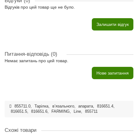
Відгуки (0)
Відгуків про цей товар ще не було.
Залишити відгук
Питання-відповідь
(0)
Немає запитань про цей товар.
Нове запитання
855711.0
,
Тарілка
,
в’язального
,
апарата
,
816651.4
,
816651.5
,
816651.6
,
FARMING
,
Line
,
855711
Схожі товари