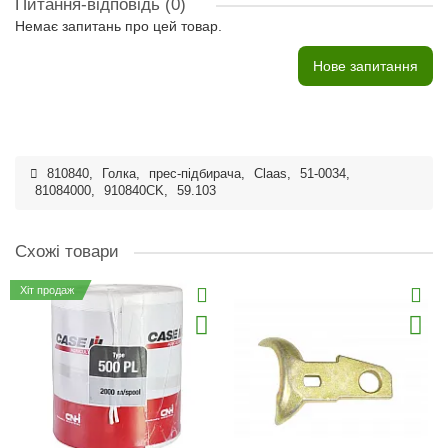
Питання-відповідь
(0)
Немає запитань про цей товар.
Нове запитання
810840
,
Голка
,
прес-підбирача
,
Claas
,
51-0034
,
81084000
,
910840CK
,
59.103
Схожі товари
Хіт продаж