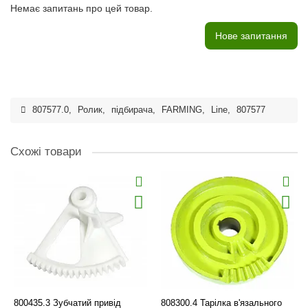
Немає запитань про цей товар.
Нове запитання
807577.0
,
Ролик
,
підбирача
,
FARMING
,
Line
,
807577
Схожі товари
800435.3 Зубчатий привід
808300.4 Тарілка в'язального