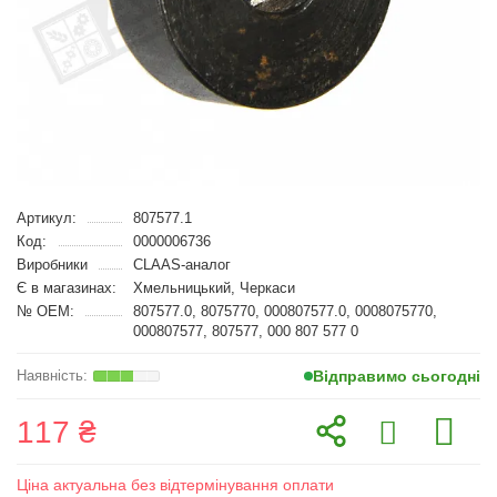
Артикул:
807577.1
Код:
0000006736
Виробники
CLAAS-аналог
Є в магазинах:
Хмельницький, Черкаси
№ OEM:
807577.0, 8075770, 000807577.0, 0008075770,
000807577, 807577, 000 807 577 0
Відправимо сьогодні
117 ₴
Ціна актуальна без відтермінування оплати