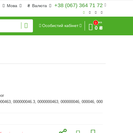
+38 (067) 364 71 72
Мова
₴
Валюта
Сума
0
Особистий кабінет
0 ₴
ог
000463, 000000046.3, 0000000463, 000000046, 000046, 000