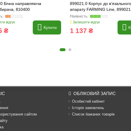
.0 Бічна направляюча
899021.0 Корпус до в’язальног
бирача, 810400
апарату FARMING Line, 899021
ти відгук
Залишити відгук
Купити
К
5 ₴
1 137 ₴
ІС
ОБЛІКОВИЙ ЗАПИС
а
Особистий кабінет
ення
Історія замовлень
користування сайтом
Список бажаних товарів
айту
ка