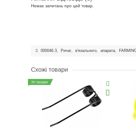
Немає запитань про цей товар.
000046.3
,
Ричаг
,
в'язального
,
апарата
,
FARMIN
Схожі товари
Хіт продаж