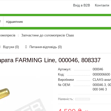
Вхід в B2B
Контакти
ломопресів
Запчастини до соломопресів Claas
Відгуки (0)
Питання-відповідь
(0)
парата FARMING Line, 000046, 808337
Артикул:
000046
Код:
0000006600
Виробники
CLAAS-анал
№ OEM:
000046.3, 0
000 046 3