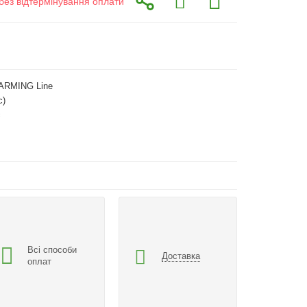
без відтермінування оплати
ARMING Line
с)
с
Всі способи
Доставка
оплат