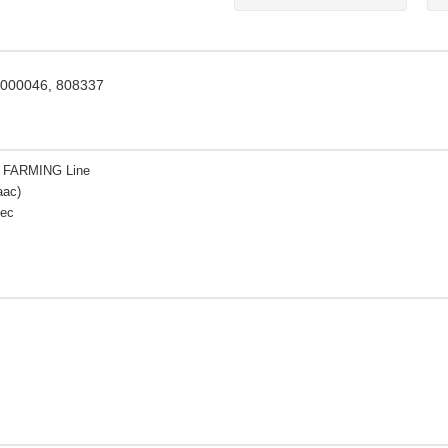
 000046, 808337
 FARMING Line
аас)
ес