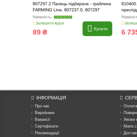
807297.2 Палець підбирача - граблина
810400
FARMING Line, 807237.0, 807297
преспід
Залишити відгук
Залиши
Купити
89 ₴
6 73
ІНФОРМАЦІЯ
СЕРВ
Про нас
Оплат
Виробники
Поверн
Вакансії
Умови 
Сертифікати
Мапа с
Рекомендації
Достав