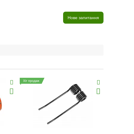
Нове запитання
Хіт продаж