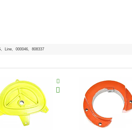
G
,
Line
,
000046
,
808337