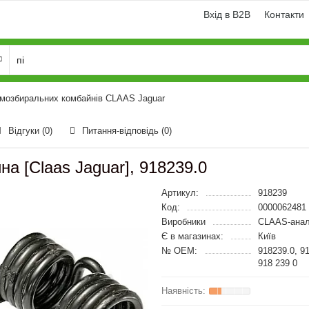
Вхід в B2B
Контакти
рмозбиральних комбайнів CLAAS Jaguar
Відгуки (0)
Питання-відповідь
(0)
на [Claas Jaguar], 918239.0
Артикул:
918239
Код:
0000062481
Виробники
CLAAS-анал
Є в магазинах:
Київ
№ OEM:
918239.0, 9
918 239 0