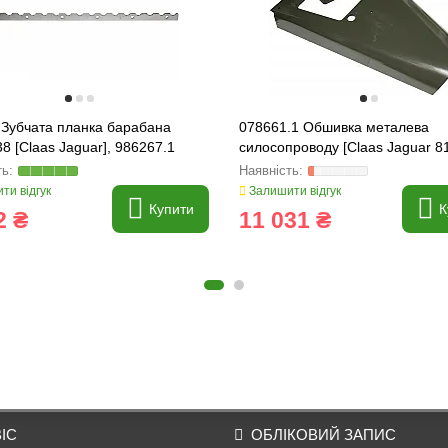
 Зубчата планка барабана
078661.1 Обшивка металева
8 [Claas Jaguar], 986267.1
силосопроводу [Claas Jaguar 81
078661
ти відгук
Залишити відгук
Купити
К
2 ₴
11 031 ₴
ІС
ОБЛІКОВИЙ ЗАПИС