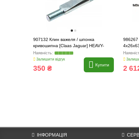
907132 Клин важеля / шпонка
986267
кривошипна [Claas Jaguar] HEAVY-
4x26x63
PARTS ORIGINAL, 907132.2
Залишити відгук
Залиши
Купити
350 ₴
2 61
ІНФОРМАЦІЯ
СЕРВ