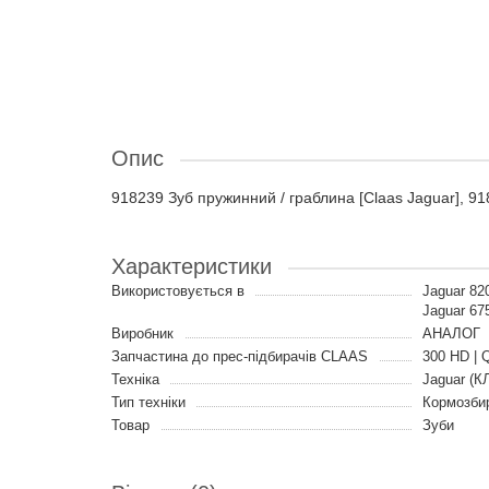
Опис
918239 Зуб пружинний / граблина [Claas Jaguar], 91
Характеристики
Використовується в
Jaguar 820
Jaguar 675
Виробник
АНАЛОГ
Запчастина до прес-підбирачів CLAAS
300 HD | Q
Техніка
Jaguar (К
Тип техніки
Кормозби
Товар
Зуби