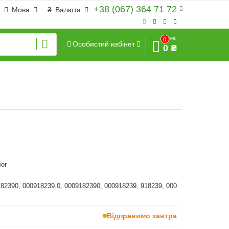
+38 (067) 364 71 72
Мова
₴
Валюта
Сума
0
Особистий кабінет
0 ₴
ог
182390, 000918239.0, 0009182390, 000918239, 918239, 000
Відправимо завтра