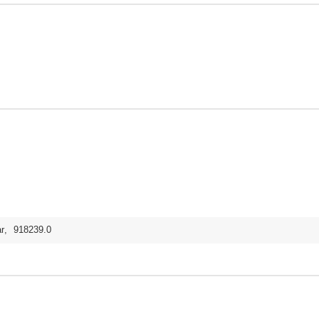
r
,
918239.0