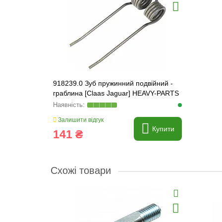
918239.0 Зуб пружинний подвійний -
граблина [Claas Jaguar] HEAVY-PARTS
ORIGINAL, 918239
Залишити відгук
Купити
141 ₴
Схожі товари