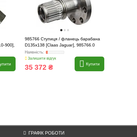
985766 Ступиця / фланець барабана
912551 Шес
0-900],
D135x138 [Claas Jaguar], 985766.0
Jaguar], 91
Залишити відгук
Залишити ві
упити
Купити
35 372 ₴
1 163 
ГРАФІК РОБОТИ