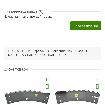
Питання-відповідь
(0)
Немає запитань про цей товар.
Нове запитання
991971.1
,
Ніж
,
правий
,
з
,
наплавленням
,
Claas
,
RU
,
600
,
HEAVY-PARTS
,
ORIGINAL
,
991971
Схожі товари