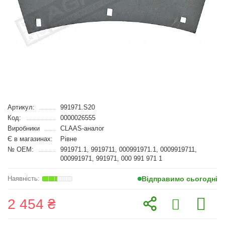
Артикул:
991971.S20
Код:
0000026555
Виробники
CLAAS-аналог
Є в магазинах:
Рівне
№ OEM:
991971.1, 9919711, 000991971.1, 0009919711,
000991971, 991971, 000 991 971 1
Відправимо сьогодні
2 454 ₴