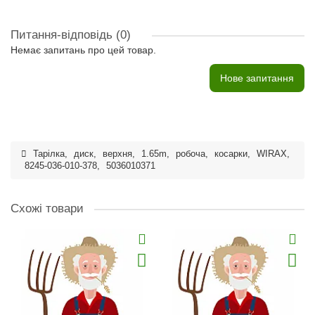
Питання-відповідь
(0)
Немає запитань про цей товар.
Нове запитання
Тарілка
,
диск
,
верхня
,
1.65m
,
робоча
,
косарки
,
WIRAX
,
8245-036-010-378
,
5036010371
Схожі товари