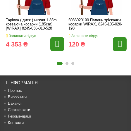
Тарілка ( диск ) нижня 1.85m
5036020190 Палець тріскачки
ковзаюча косарки (185cm)
косарки WIRAX, 8245-105-020-
[WIRAX] 8245-036-010-528
198
Залишити відгук
Залишити відгук
4 353 ₴
120 ₴
ІНФОРМАЦІЯ
Про нас
Виробники
Вакансії
Сертифікати
Рекомендації
Контакти