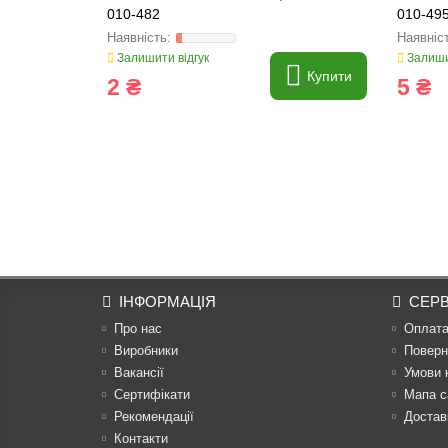
010-482
010-49
Залишити відгук
Залиши
Купити
2 ₴
5 ₴
ІНФОРМАЦІЯ
СЕРВ
Про нас
Оплат
Виробники
Поверн
Вакансії
Умови 
Сертифікати
Мапа с
Рекомендації
Достав
Контакти