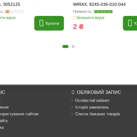
5, 3052125
WIRAX, 8245-036-010-044
ти відгук
Залишити відгук
Купити
К
2 ₴
ІС
ОБЛІКОВИЙ ЗАПИС
а
Особистий кабінет
ення
Історія замовлень
користування сайтом
Список бажаних товарів
айту
ка