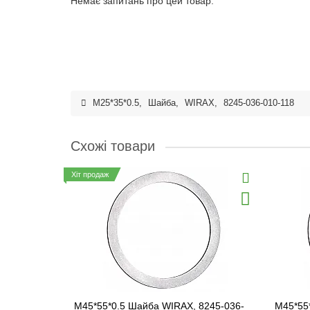
Немає запитань про цей товар.
M25*35*0.5
,
Шайба
,
WIRAX
,
8245-036-010-118
Схожі товари
Хіт продаж
M45*55*0.5 Шайба WIRAX, 8245-036-
M45*55