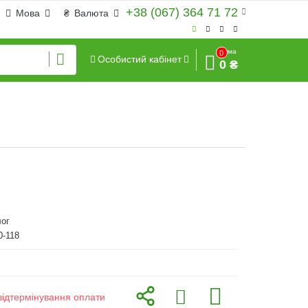
+38 (067) 364 71 72
Мова
₴
Валюта
Сума
0
Особистий кабінет
0 ₴
ог
0-118
відтермінування оплати