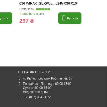
036 WIRAX [GERPOL], 8245-036-010-
косарки WI
309
Залишити відгук
Залишити ві
упити
Купити
297 ₴
761 ₴
ГРАФІК РОБОТИ
м. Рівне, провулок Робітничий, 6а
Понеділок - П’ятниця: 09:00-18:00

Субота: 09:00-15:00

Неділя: вихідний
+38 (067) 364 71 72