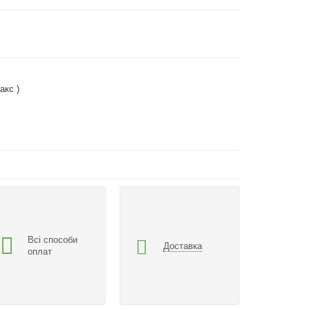
акс )
Всі способи
Доставка
оплат