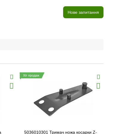
Нове запитання
Хіт продаж
а
5036010301 Тримач ножа косарки Z-
5036020360