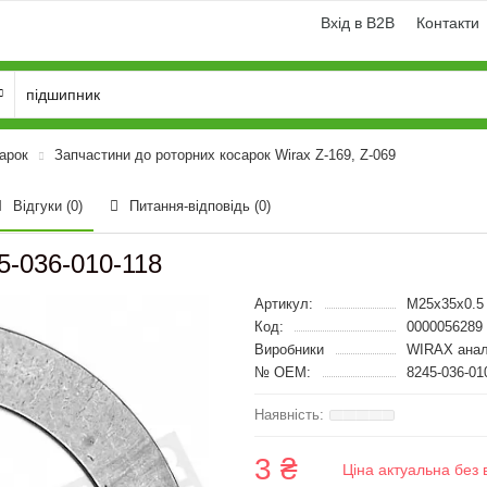
Вхід в B2B
Контакти
арок
Запчастини до роторних косарок Wirax Z-169, Z-069
Відгуки (0)
Питання-відповідь
(0)
5-036-010-118
Артикул:
M25x35x0.5
Код:
0000056289
Виробники
WIRAX анал
№ OEM:
8245-036-01
3 ₴
Ціна актуальна без 