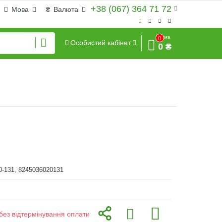
+38 (067) 364 71 72
Мова
₴
Валюта
Сума
0
Особистий кабінет
0 ₴
0-131, 8245036020131
без відтермінування оплати