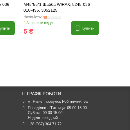
-036-
M45*55*1 Шайба WIRAX, 8245-036-
5036010044
010-495, 3052125
WIRAX, 824
Залишити відгук
Залишити ві
упити
Купити
5 ₴
2 ₴
ГРАФІК РОБОТИ
м. Рівне, провулок Робітничий, 6а
Понеділок - П’ятниця: 09:00-18:00

Субота: 09:00-15:00

Неділя: вихідний
+38 (067) 364 71 72