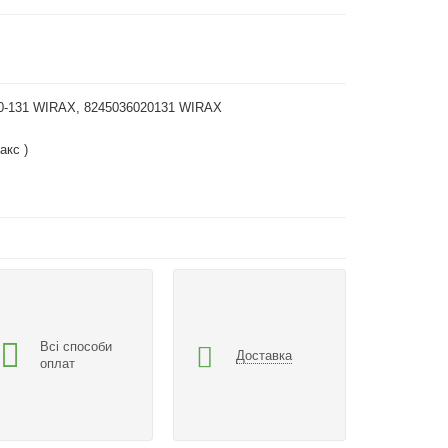
20-131 WIRAX, 8245036020131 WIRAX
акс )
Всі способи
Доставка
оплат