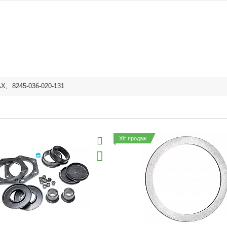
AX
,
8245-036-020-131
Хіт продаж