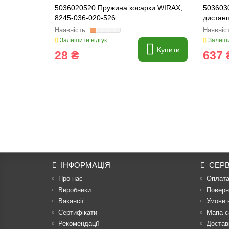
5036020520 Пружина косарки WIRAX,
5036030
8245-036-020-526
дистанц
Залишити відгук
Залиши
Купити
28 ₴
637 
ІНФОРМАЦІЯ
СЕРВ
Про нас
Оплат
Виробники
Поверн
Вакансії
Умови 
Сертифікати
Мапа с
Рекомендації
Достав