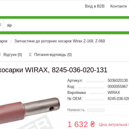
Вхід в B2B
Контакти
арок
Запчастини до роторних косарок Wirax Z-169, Z-069
Відгуки (0)
Питання-відповідь
(0)
 косарки WIRAX, 8245-036-020-131
Артикул:
5036020130
Код:
0000055967
Виробники
WIRAX
№ OEM:
8245-036-02
1 632 ₴
Ціна актуальна 