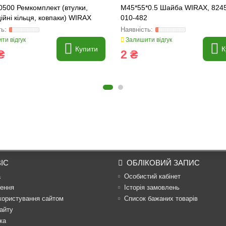
500 Ремкомплект (втулки,
M45*55*0.5 Шайба WIRAX, 8245
ійні кільця, ковпаки) WIRAX
010-482
ти відгук
Залишити відгук
Купити
К
₴
2 ₴
ІС
ОБЛІКОВИЙ ЗАПИС
а
Особистий кабінет
ення
Історія замовлень
користування сайтом
Список бажаних товарів
айту
ка