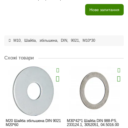
Нове запитання
M10
,
Шайба
,
збільшена
,
DIN
,
9021
,
M10*30
Схожі товари
M20 Шайба збільшена DIN 9021
M30*42*1 Шайба DIN 988-PS,
M20*60
233124.1, 3052051, 04.5016.00