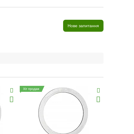
Нове запитання
Хіт продаж