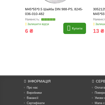
M45*55*0.5 Шайба DIN 988-PS, 8245-
305212
036-010-482
M45*55*
Залишити відгук
Залиши
Купити
6 ₴
13 ₴
ІНФОРМАЦІЯ
СЕРВ
Про нас
Оплат
Виробники
Поверн
Вакансії
Умови 
Сертифікати
Мапа с