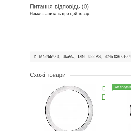
Питання-відповідь
(0)
Немає запитань про цей товар.
M45*55*0.3
,
Шайба
,
DIN
,
988-PS
,
8245-036-010-
Схожі товари
Хіт продаж