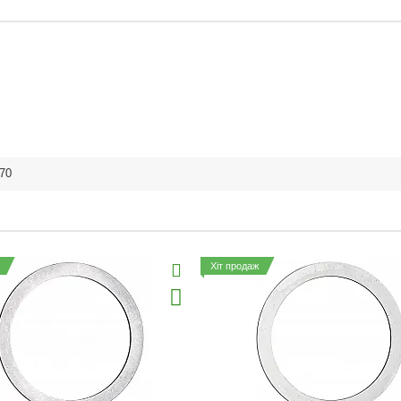
470
Хіт продаж