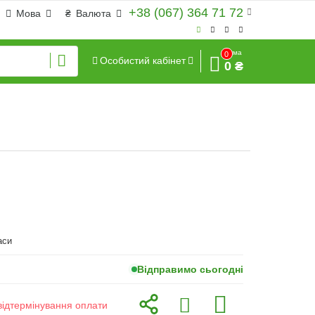
+38 (067) 364 71 72
Мова
₴
Валюта
Сума
0
Особистий кабінет
0 ₴
аси
Відправимо сьогодні
відтермінування оплати