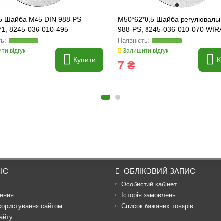
5 Шайба M45 DIN 988-PS
M50*62*0,5 Шайба регулюваль
1, 8245-036-010-495
988-PS, 8245-036-010-070 WIR
04.5009.00
ти відгук
Залишити відгук
Купити
К
7 ₴
ІС
ОБЛІКОВИЙ ЗАПИС
а
Особистий кабінет
ення
Історія замовлень
користування сайтом
Список бажаних товарів
айту