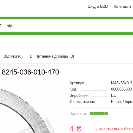
Вхід в B2B
Контакти
Відгуки (0)
Питання-відповідь
(0)
 8245-036-010-470
Артикул:
M45x55x0.3
Код:
0000056300
Виробники
EU
Є в магазинах:
Рівне, Черк
4 ₴
Ціна актуальна без 