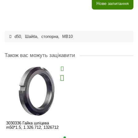
Нове запитання
d50
,
Шайба
,
стопорна
,
MB10
Також вас можуть зацікавити
3030336 Гайка шліцева
m50*1.5, 1.326.712, 1326712