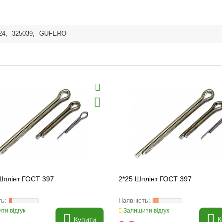
24
,
325039
,
GUFERO
Шплінт ГОСТ 397
2*25 Шплінт ГОСТ 397
ти відгук
Залишити відгук
Купити
К