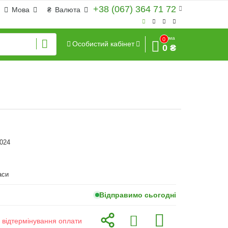
+38 (067) 364 71 72
Мова
₴
Валюта
Сума
0
Особистий кабінет
0 ₴
024
аси
Відправимо сьогодні
з відтермінування оплати