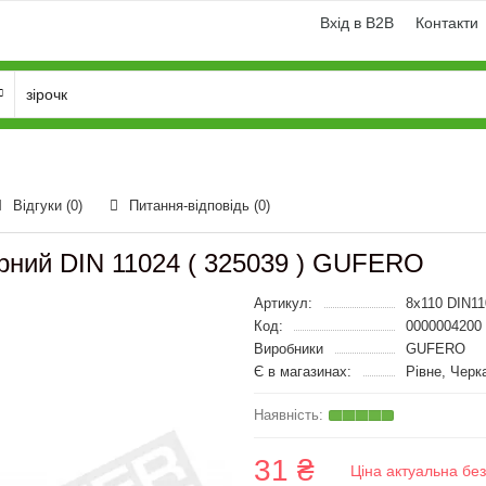
Вхід в B2B
Контакти
Відгуки (0)
Питання-відповідь
(0)
рний DIN 11024 ( 325039 ) GUFERO
Артикул:
8x110 DIN11
Код:
0000004200
Виробники
GUFERO
Є в магазинах:
Рівне, Черк
31 ₴
Ціна актуальна бе