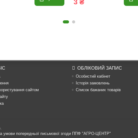
3 ₴
ІС
ОБЛІКОВИЙ ЗАПИС
а
Особистий кабінет
ення
Історія замовлень
користування сайтом
Список бажаних товарів
айту
ка
.
 за умови попередньої письмової згоди ППФ "АГРО-ЦЕНТР"