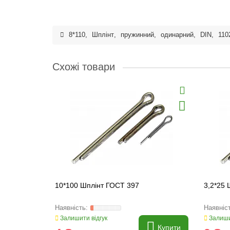
8*110
,
Шплінт
,
пружинний
,
одинарний
,
DIN
,
110
Схожі товари
10*100 Шплінт ГОСТ 397
3,2*25 
Залишити відгук
Залиши
Купити