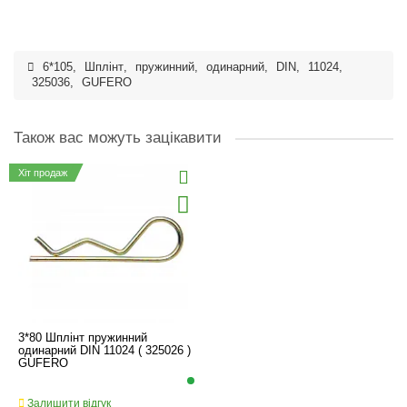
6*105
,
Шплінт
,
пружинний
,
одинарний
,
DIN
,
11024
,
325036
,
GUFERO
Також вас можуть зацікавити
Хіт продаж
3*80 Шплінт пружинний
одинарний DIN 11024 ( 325026 )
GUFERO
Залишити відгук