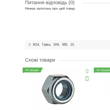
Питання-відповідь
(0)
Немає запитань про цей товар.
M14
,
Гайка
,
DIN
,
985
,
10
Схожі товари
Хіт продаж
Хіт продаж