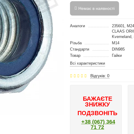
Немає в наявності
Аналоги
235601, M2
CLAAS ORIG
Kverneland
Різьба
M14
Стандарти
DIN985
Товар
Гайки
Всі характеристики
Відгуків: 0
БАЖАЄТЕ
ЗНИЖКУ
ПОДЗВОНІТЬ
+38 (067) 364
71 72