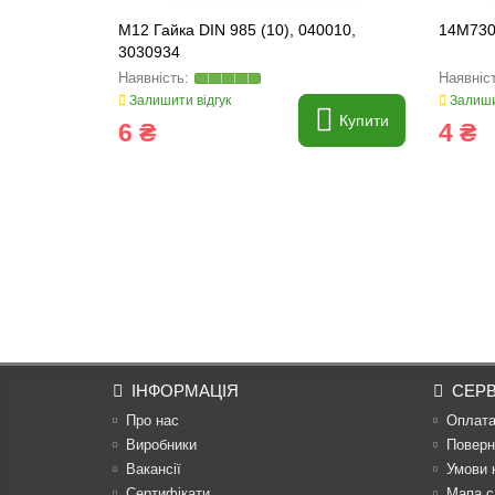
M12 Гайка DIN 985 (10), 040010,
14M730
3030934
Залишити відгук
Залиши
Купити
6 ₴
4 ₴
ІНФОРМАЦІЯ
СЕРВ
Про нас
Оплат
Виробники
Поверн
Вакансії
Умови 
Сертифікати
Мапа с