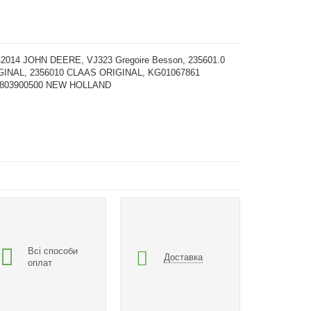
42014 JOHN DEERE, VJ323 Gregoire Besson, 235601.0
INAL, 2356010 CLAAS ORIGINAL, KG01067861
, 803900500 NEW HOLLAND
Всі способи
Доставка
оплат