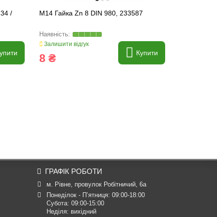
34 /
M14 Гайка Zn 8 DIN 980, 233587
M10 Гайка 
236171, 23
Залишити відгук
Залишити ві
упити
Купити
8 ₴
5 ₴
ГРАФІК РОБОТИ
м. Рівне, провулок Робітничий, 6а
Понеділок - П’ятниця: 09:00-18:00

Субота: 09:00-15:00

Неділя: вихідний