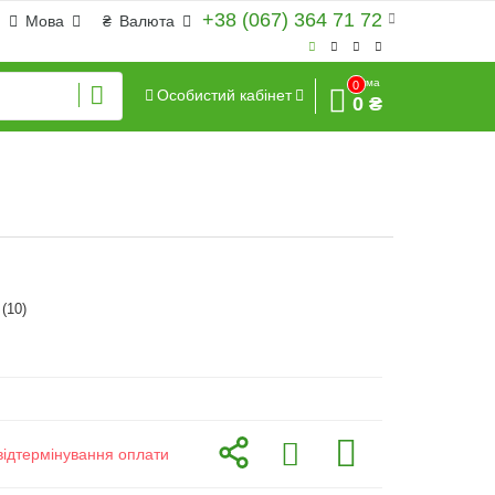
+38 (067) 364 71 72
Мова
₴
Валюта
Сума
0
Особистий кабінет
0 ₴
(10)
відтермінування оплати