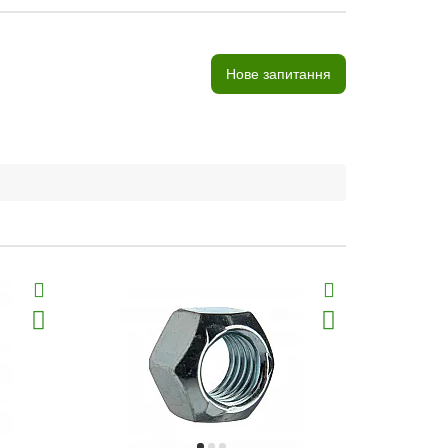
Нове запитання
Хіт продаж