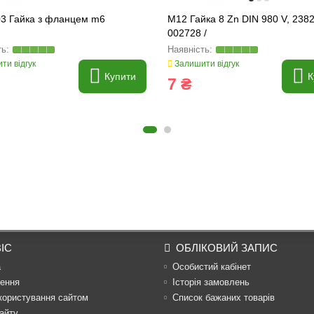
3 Гайка з фланцем m6
M12 Гайка 8 Zn DIN 980 V, 2382
002728 /
ти відгук
Залишити відгук
Купити
К
7 ₴
ІС
ОБЛІКОВИЙ ЗАПИС
а
Особистий кабінет
ення
Історія замовлень
користування сайтом
Список бажаних товарів
айту