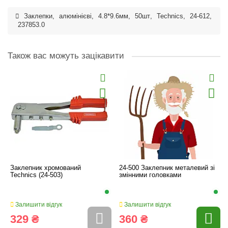
Заклепки
,
алюмінієві
,
4.8*9.6мм
,
50шт
,
Technics
,
24-612
,
237853.0
Також вас можуть зацікавити
Заклепник хромований
24-500 Заклепник металевий зі
Technics (24-503)
змінними головками
Залишити відгук
Залишити відгук
329 ₴
360 ₴