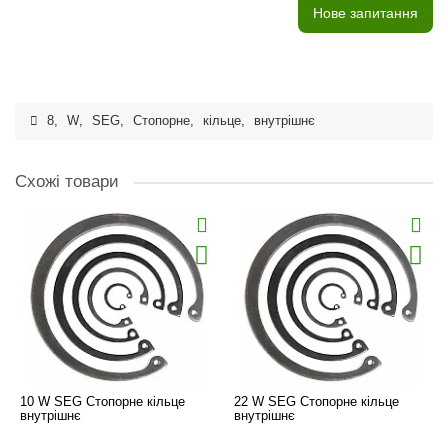
Нове запитання
8
,
W
,
SEG
,
Стопорне
,
кільце
,
внутрішнє
Схожі товари
10 W SEG Стопорне кільце
22 W SEG Стопорне кільце
внутрішнє
внутрішнє