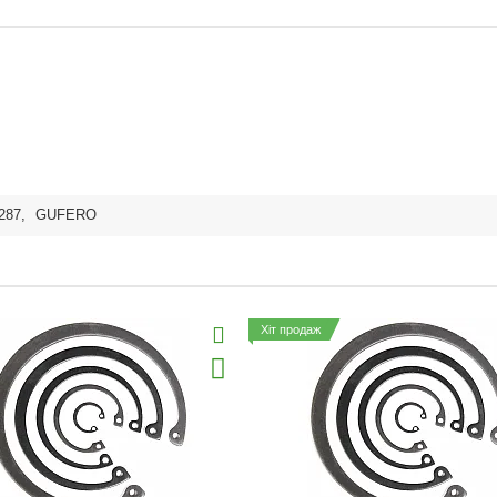
287
,
GUFERO
Хіт продаж