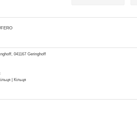
GUFERO
nghoff, 041167 Geringhoff
є
ільця | Кільця