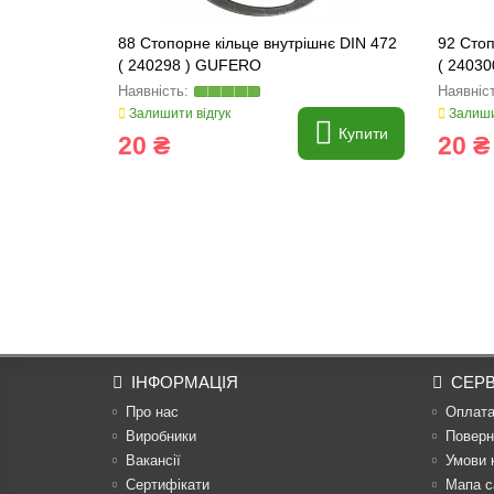
88 Стопорне кільце внутрішнє DIN 472
92 Стоп
( 240298 ) GUFERO
( 2403
Залишити відгук
Залиши
Купити
20 ₴
20 ₴
ІНФОРМАЦІЯ
СЕРВ
Про нас
Оплат
Виробники
Поверн
Вакансії
Умови 
Сертифікати
Мапа с