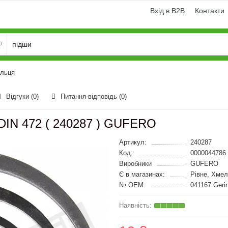
Вхід в B2B
Контакти
ільця
Відгуки (0)
Питання-відповідь
(0)
 DIN 472 ( 240287 ) GUFERO
Артикул:
240287
Код:
0000044786
Виробники
GUFERO
Є в магазинах:
Рівне, Хмел
№ OEM:
041167 Geri