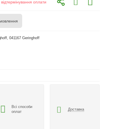
з відтермінування оплати
мовлення
hoff, 041167 Geringhoff
Всі способи
Доставка
оплат