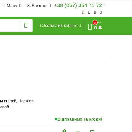
+38 (067) 364 71 72
Мова
₴
Валюта
Сума
0
Особистий кабінет
0 ₴
ьницький, Черкаси
nghoff
Відправимо сьогодні