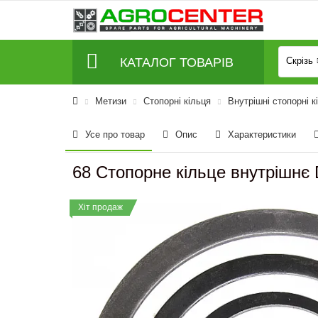
КАТАЛОГ ТОВАРІВ
Скрізь
Метизи
Стопорні кільця
Внутрішні стопорні к
Усе про товар
Опис
Характеристики
68 Стопорне кільце внутрішнє
Хіт продаж