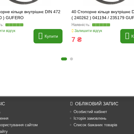
орне кільце внутрішнє DIN 472
40 Стопорне кільце внутрішнє 
00 ) GUFERO
( 240262 ) 041194 / 235179 G
ти відгук
Залишити відгук
Купити
К
7 ₴
ІС
ОБЛІКОВИЙ ЗАПИС
а
Особистий кабінет
ення
Історія замовлень
користування сайтом
Список бажаних товарів
айту