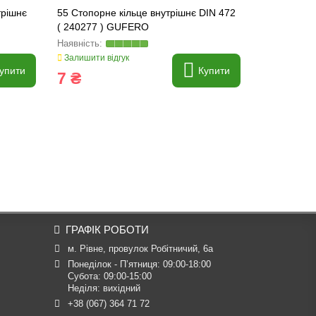
трішнє
55 Стопорне кільце внутрішнє DIN 472
68 Стопорн
( 240277 ) GUFERO
( 240287 )
Залишити відгук
Залишити ві
упити
Купити
7 ₴
19 ₴
ГРАФІК РОБОТИ
м. Рівне, провулок Робітничий, 6а
Понеділок - П’ятниця: 09:00-18:00

Субота: 09:00-15:00

Неділя: вихідний
+38 (067) 364 71 72