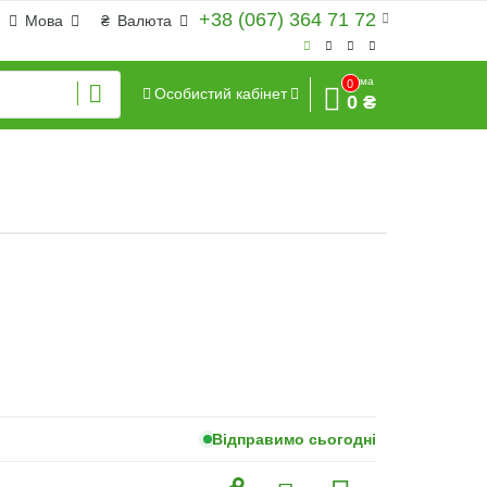
+38 (067) 364 71 72
Мова
₴
Валюта
Сума
0
Особистий кабінет
0 ₴
Відправимо сьогодні