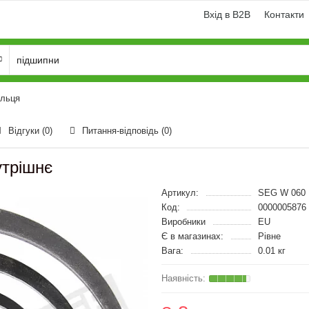
Вхід в B2B
Контакти
ільця
Відгуки (0)
Питання-відповідь
(0)
утрішнє
Артикул:
SEG W 060
Код:
0000005876
Виробники
EU
Є в магазинах:
Рівне
Вага:
0.01 кг