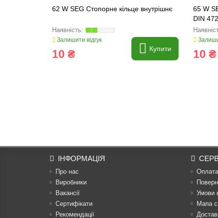
62 W SEG Стопорне кільце внутрішнє
65 W SE
DIN 472
Залишити відгук
Залиши
Купити
10 ₴
10 ₴
ІНФОРМАЦІЯ
СЕРВ
Про нас
Оплат
Виробники
Поверн
Вакансії
Умови 
Сертифікати
Мапа с
Рекомендації
Достав