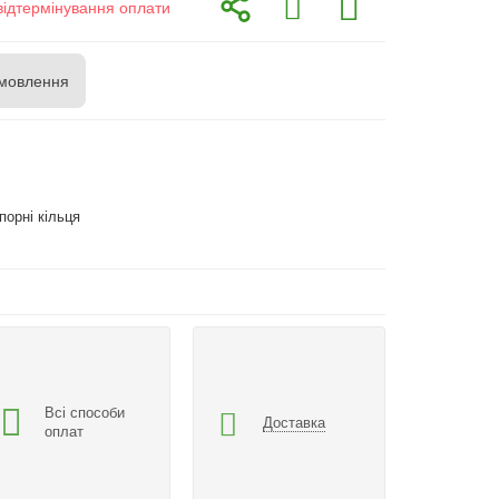
відтермінування оплати
мовлення
порні кільця
Всі способи
Доставка
оплат