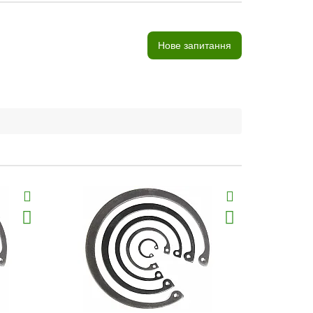
Нове запитання
Хіт продаж