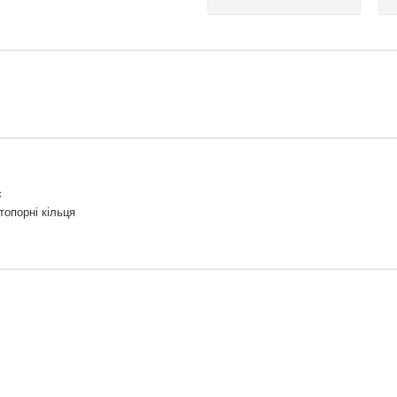
є
топорні кільця