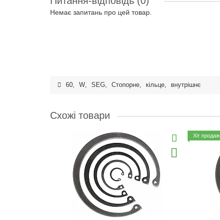
Питання-відповідь
(0)
Немає запитань про цей товар.
60
,
W
,
SEG
,
Стопорне
,
кільце
,
внутрішнє
Схожі товари
Хіт продаж