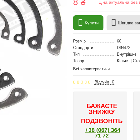
8 ₴
Ціна актуальна без 
Купити
Швидке за
Розмір
60
Стандарти
DIN472
Тип
Внутрішнє
Товар
Кільця | Сто
Всі характеристики
Відгуків: 0
БАЖАЄТЕ
ЗНИЖКУ
ПОДЗВОНІТЬ
+38 (067) 364
71 72