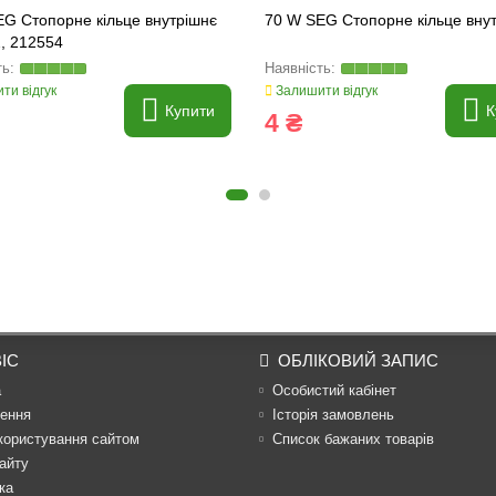
G Стопорне кільце внутрішнє
70 W SEG Стопорне кільце вну
, 212554
ти відгук
Залишити відгук
Купити
К
4 ₴
ІС
ОБЛІКОВИЙ ЗАПИС
а
Особистий кабінет
ення
Історія замовлень
користування сайтом
Список бажаних товарів
айту
ка