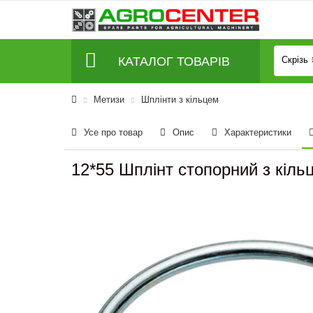
КАТАЛОГ ТОВАРІВ
Скрізь
Метизи
Шплінти з кільцем
Усе про товар
Опис
Характеристики
12*55 Шплінт стопорний з кіль