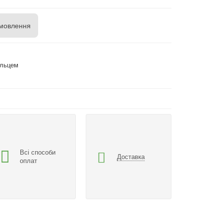
мовлення
ільцем
Всі способи
Доставка
оплат