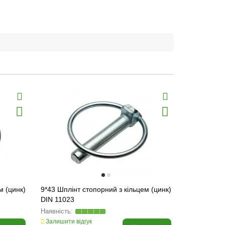
м (цинк)
9*43 Шплінт стопорний з кільцем (цинк)
9*63 Шплінт
DIN 11023
DIN 11023
Залишити відгук
Залишити ві