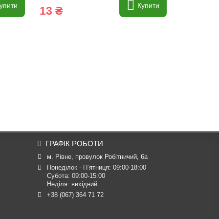
упити
Купити
13 ₴
20 ₴
ГРАФІК РОБОТИ
м. Рівне, провулок Робітничий, 6а
Понеділок - П’ятниця: 09:00-18:00

Субота: 09:00-15:00

Неділя: вихідний
+38 (067) 364 71 72