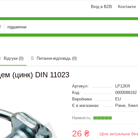
Вхід в B2B
Контакти
Відгуки (0)
Питання-відповідь
(0)
цем (цинк) DIN 11023
Артикул:
LP12KR
Код:
0000088192
Виробники
EU
Є в магазинах:
Рівне, Хме
26 ₴
Ціна актуальна бе