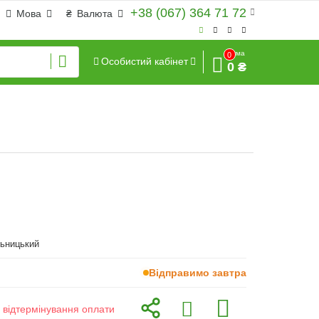
+38 (067) 364 71 72
Мова
₴
Валюта
Сума
0
Особистий кабінет
0 ₴
льницький
Відправимо завтра
з відтермінування оплати