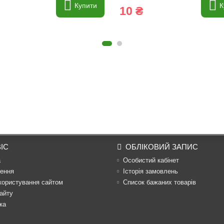
Купити
К
10 ₴
ІС
ОБЛІКОВИЙ ЗАПИС
а
Особистий кабінет
ення
Історія замовлень
користування сайтом
Список бажаних товарів
айту
ка