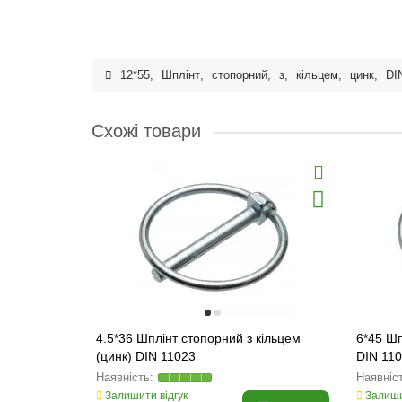
12*55
,
Шплінт
,
стопорний
,
з
,
кільцем
,
цинк
,
DI
Схожі товари
4.5*36 Шплінт стопорний з кільцем
6*45 Шп
(цинк) DIN 11023
DIN 11
Залишити відгук
Залиши