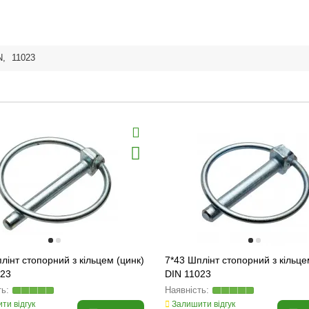
N
,
11023
лінт стопорний з кільцем (цинк)
7*43 Шплінт стопорний з кільце
023
DIN 11023
ти відгук
Залишити відгук