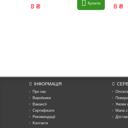
Купити
8 ₴
8 ₴
ІНФОРМАЦІЯ
СЕРВ
Про нас
Оплат
Виробники
Поверн
Вакансії
Умови 
Сертифікати
Мапа с
Рекомендації
Достав
Контакти