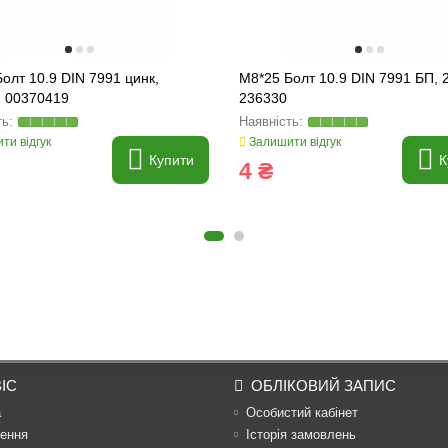
олт 10.9 DIN 7991 цинк,
M8*25 Болт 10.9 DIN 7991 БП, 
, 00370419
236330
ти відгук
Залишити відгук
Купити
К
4 ₴
ІС
ОБЛІКОВИЙ ЗАПИС
а
Особистий кабінет
ення
Історія замовлень