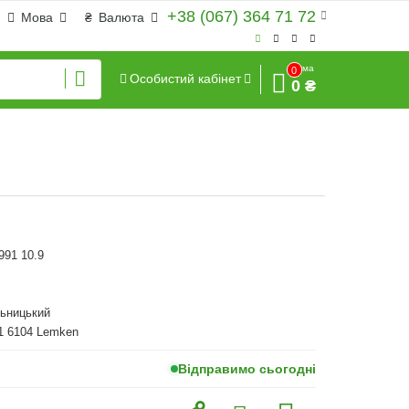
+38 (067) 364 71 72
Мова
₴
Валюта
Сума
0
Особистий кабінет
0 ₴
991 10.9
льницький
1 6104 Lemken
Відправимо сьогодні