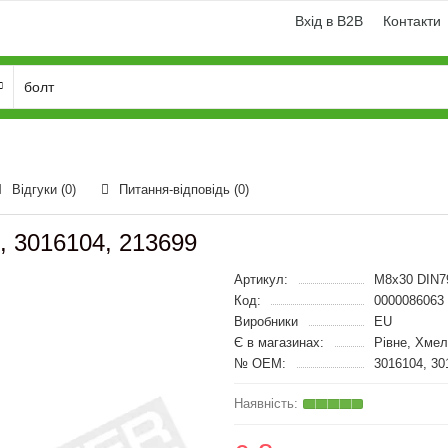
Вхід в B2B
Контакти
Відгуки (0)
Питання-відповідь
(0)
, 3016104, 213699
Артикул:
M8x30 DIN7
Код:
0000086063
Виробники
EU
Є в магазинах:
Рівне, Хме
№ OEM:
3016104, 30