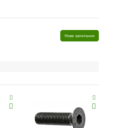
Нове запитання
Хіт продаж