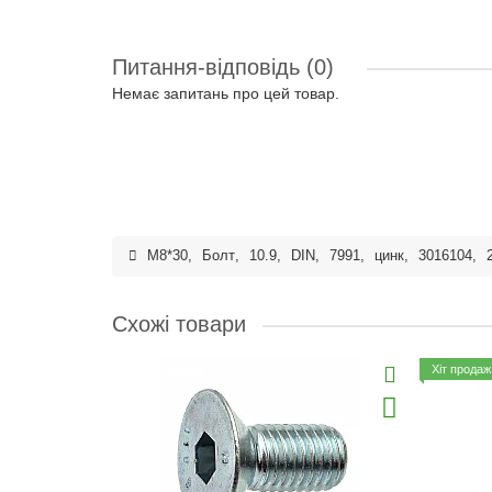
Питання-відповідь
(0)
Немає запитань про цей товар.
M8*30
,
Болт
,
10.9
,
DIN
,
7991
,
цинк
,
3016104
,
Схожі товари
Хіт продаж