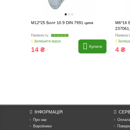
M12*25 Болт 10.9 DIN 7991 цинк
M6*16 Б
237061
Залишити відгук
Залиши
Купити
14 ₴
4 ₴
ІНФОРМАЦІЯ
СЕРВ
Про нас
Оплат
Виробники
Поверн