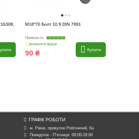
216308,
M18*70 Болт 10.9 DIN 7991
M12*40 Бол
Залишити відгук
Залишити ві
упити
Купити
90 ₴
12 ₴
ГРАФІК РОБОТИ
м. Рівне, провулок Робітничий, 6а
Понеділок - П’ятниця: 09:00-18:00
