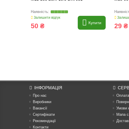
Залишити відгук
Залиши
Купити
50 ₴
29 ₴
ІНФОРМАЦІЯ
СЕРВ
Про нас
Оплат
Виробники
Поверн
Вакансії
Умови 
Сертифікати
Мапа с
Рекомендації
Достав
Контакти