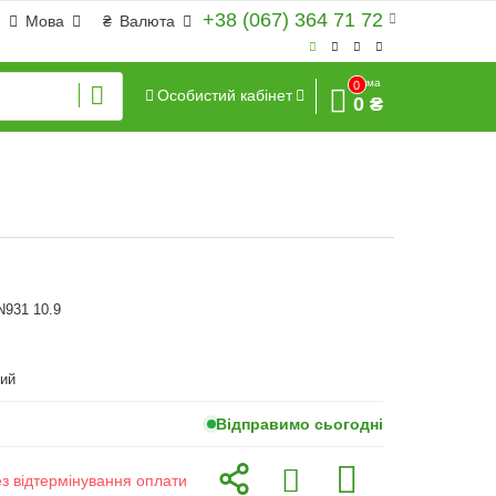
+38 (067) 364 71 72
Мова
₴
Валюта
Сума
0
Особистий кабінет
0 ₴
N931 10.9
ий
Відправимо сьогодні
ез відтермінування оплати