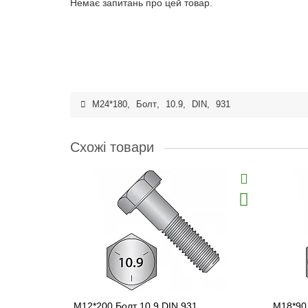
Немає запитань про цей товар.
M24*180
,
Болт
,
10.9
,
DIN
,
931
Схожі товари
M12*200 Болт 10.9 DIN 931
M18*90 