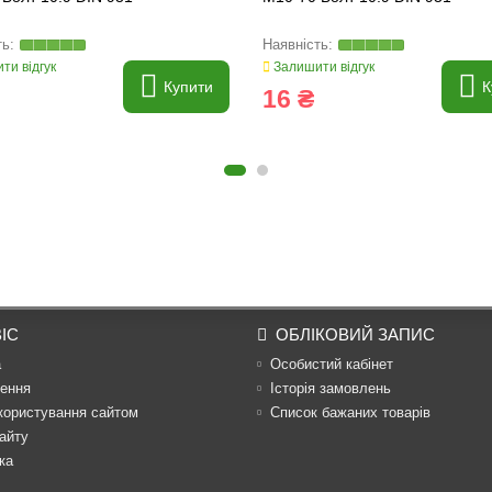
ти відгук
Залишити відгук
Купити
К
16 ₴
ІС
ОБЛІКОВИЙ ЗАПИС
а
Особистий кабінет
ення
Історія замовлень
користування сайтом
Список бажаних товарів
айту
ка