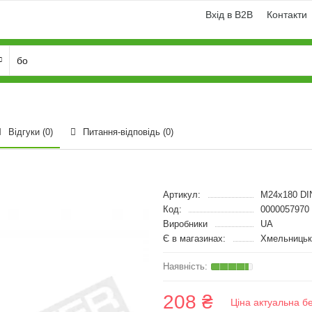
Вхід в B2B
Контакти
Відгуки (0)
Питання-відповідь
(0)
Артикул:
M24x180 DI
Код:
0000057970
Виробники
UA
Є в магазинах:
Хмельницьк
208 ₴
Ціна актуальна б