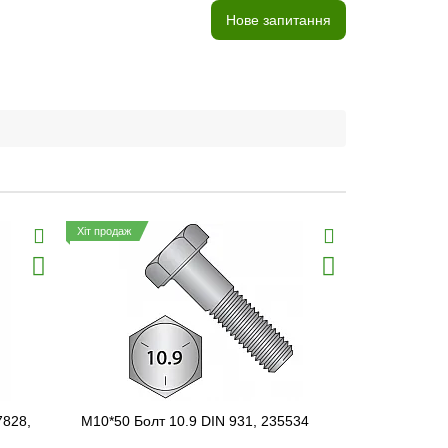
Нове запитання
Хіт продаж
7828,
M10*50 Болт 10.9 DIN 931, 235534
M16*40 Бол
19M7488, 1