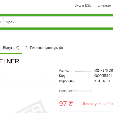
Вхід в B2B
Контакти
Відгуки (0)
Питання-відповідь
(0)
OELNER
Артикул:
M24x170 DI
Код:
0000055191
Виробники
KOELNER
97 ₴
Ціна актуальна бе