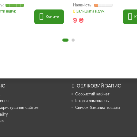
ти відгук
Залишити відгук
Купити
К
9 ₴
ІС
ОБЛІКОВИЙ ЗАПИС
а
Особистий кабінет
ення
Історія замовлень
користування сайтом
Список бажаних товарів
айту
ка