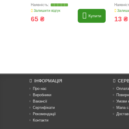
Залишити відгук
Залиши
Купити
65 ₴
13 ₴
ІНФОРМАЦІЯ
СЕРВ
Про нас
Оплат
Виробники
Поверн
Вакансії
Умови 
Сертифікати
Мапа с
Рекомендації
Достав
Контакти