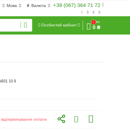
+38 (067) 364 71 72
Мова
₴
Валюта
Сума
0
Особистий кабінет
0 ₴
N931 10.9
з відтермінування оплати