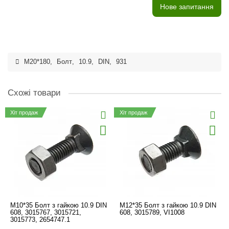
Нове запитання
M20*180
,
Болт
,
10.9
,
DIN
,
931
Схожі товари
Хіт продаж
Хіт продаж
M10*35 Болт з гайкою 10.9 DIN
M12*35 Болт з гайкою 10.9 DIN
608, 3015767, 3015721,
608, 3015789, VI1008
3015773, 2654747.1