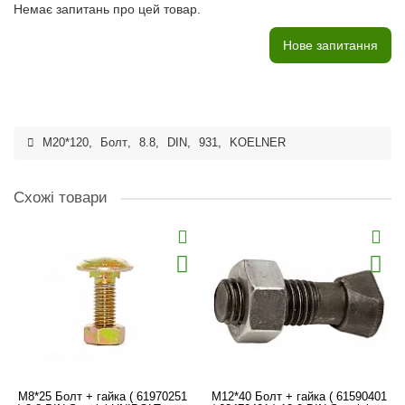
Немає запитань про цей товар.
Нове запитання
M20*120
,
Болт
,
8.8
,
DIN
,
931
,
KOELNER
Схожі товари
M8*25 Болт + гайка ( 61970251
M12*40 Болт + гайка ( 61590401