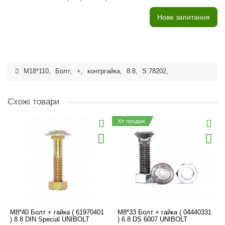
Нове запитання
M18*110
,
Болт
,
+
,
контргайка
,
8.8
,
S.78202
,
Схожі товари
Хіт продаж
M8*40 Болт + гайка ( 61970401
M8*33 Болт + гайка ( 04440331
) 8.8 DIN Special UNIBOLT
) 6.8 DS 6007 UNIBOLT