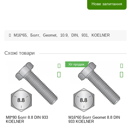
Нове запитання
M16*65
,
Болт
,
Geomet
,
10.9
,
DIN
,
931
,
KOELNER
Схожі товари
Хіт продаж
M8*80 Болт 8.8 DIN 933
M16*60 Болт Geomet 8.8 DIN
KOELNER
933 KOELNER