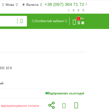
+38 (067) 364 71 72
Мова
₴
Валюта
Сума
0
Особистий кабінет
0 ₴
931 10.9
ий
Відправимо сьогодні
з відтермінування оплати