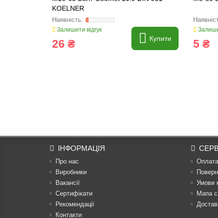
KOELNER
Залишити відгук
Залиши
Купити
26 ₴
5 ₴
ІНФОРМАЦІЯ
СЕРВ
Про нас
Оплат
Виробники
Поверн
Вакансії
Умови 
Сертифікати
Мапа с
Рекомендації
Достав
Контакти