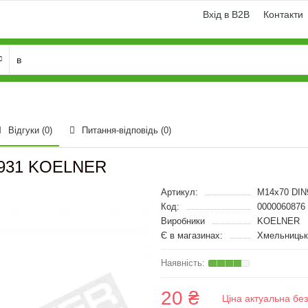
Вхід в B2B
Контакти
Відгуки (0)
Питання-відповідь
(0)
N 931 KOELNER
Артикул:
M14x70 DIN
Код:
0000060876
Виробники
KOELNER
Є в магазинах:
Хмельницьк
20 ₴
Ціна актуальна бе