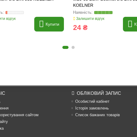
KOELNER
ти відгук
Залишити відгук
Купити
К
24 ₴
ІС
ОБЛІКОВИЙ ЗАПИС
а
Особистий кабінет
ення
Історія замовлень
користування сайтом
Список бажаних товарів
айту
ка