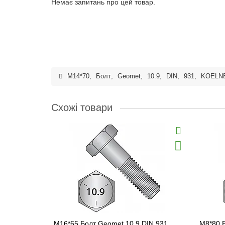
Немає запитань про цей товар.
M14*70
,
Болт
,
Geomet
,
10.9
,
DIN
,
931
,
KOELN
Схожі товари
M16*65 Болт Geomet 10.9 DIN 931
M8*80 