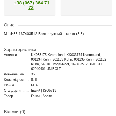
+38 (067) 364 71
72
Опис
M 14*35 167403512 Болт плужний + гайка (8.8)
Характеристики
Аналоги
KK033175 Kverneland, KK033174 Kverneland,
901134 Kuhn, 901133 Kuhn, 901135 Kuhn, 901132
Kuhn, 546101 Vogel-Noot, 167403512 UNIBOLT,
62940401 UNIBOLT
Довжина, мм
35
Клас міцності
8, 8
Різьба
M14
Стандарти
Інший | ISO5713
Товар
Гайки | Болти
Відгуки (0)