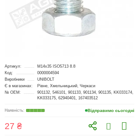
Артикул:
M14x35 ISO5713 8.8
Код:
0000004594
Виробники
UNIBOLT
Є в магазинах:
Рівне, Хмельницький, Черкаси
№ OEM:
901132, 546101, 901133, 901134, 901135, KK033174,
KK033175, 62940401, 167403512
Відправимо сьогодні
27 ₴