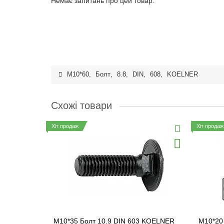
Немає запитань про цей товар.
M10*60
,
Болт
,
8.8
,
DIN
,
608
,
KOELNER
Схожі товари
Хіт продаж
Хіт продаж
M10*35 Болт 10.9 DIN 603 KOELNER
M10*20 