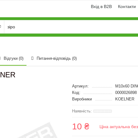
Вхід в B2B
Контакти
Відгуки (0)
Питання-відповідь
(0)
LNER
Артикул:
M10x60 DIN
Код:
0000026898
Виробники
KOELNER
10 ₴
Ціна актуальна бе