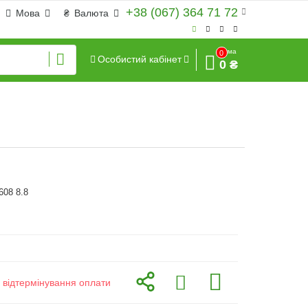
+38 (067) 364 71 72
Мова
₴
Валюта
Сума
0
Особистий кабінет
0 ₴
608 8.8
з відтермінування оплати