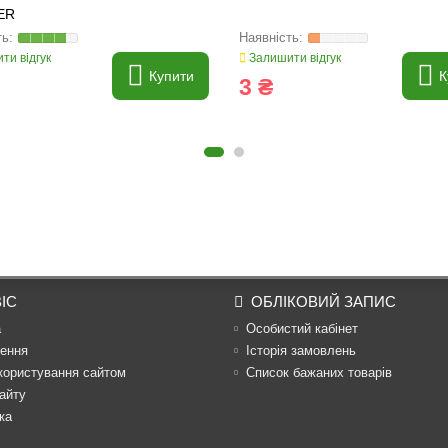
ER
ти відгук
Залишити відгук
Купити
К
3 ₴
ІС
ОБЛІКОВИЙ ЗАПИС
а
Особистий кабінет
ення
Історія замовлень
користування сайтом
Список бажаних товарів
айту
ка