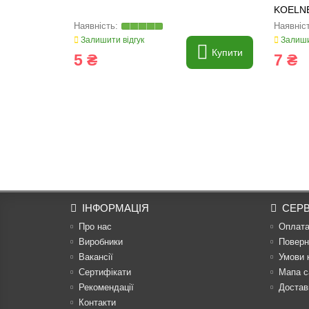
KOELN
Залишити відгук
Залиши
Купити
5 ₴
7 ₴
ІНФОРМАЦІЯ
СЕРВ
Про нас
Оплат
Виробники
Поверн
Вакансії
Умови 
Сертифікати
Мапа с
Рекомендації
Достав
Контакти