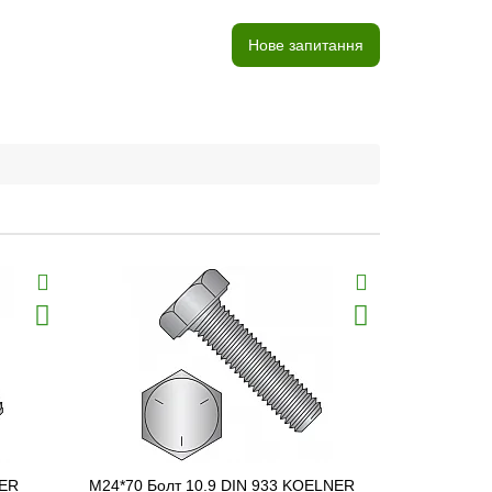
Нове запитання
NER
M24*70 Болт 10.9 DIN 933 KOELNER
M16*25 Бол