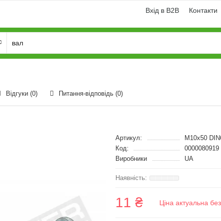
Вхід в B2B
Контакти
Відгуки (0)
Питання-відповідь
(0)
Артикул:
M10x50 DIN
Код:
0000080919
Виробники
UA
11 ₴
Ціна актуальна бе