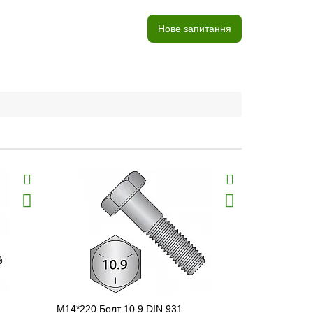
Нове запитання
Хіт продаж
M14*220 Болт 10.9 DIN 931
M10*60 Бол