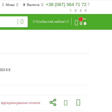
+38 (067) 364 71 72
Мова
₴
Валюта
Сума
0
Особистий кабінет
0 ₴
603 8.8
з відтермінування оплати