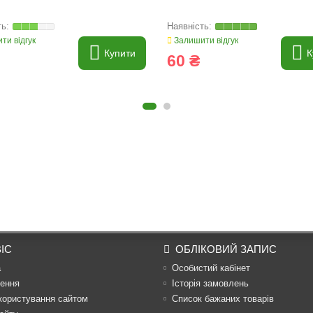
ти відгук
Залишити відгук
Купити
К
60 ₴
ІС
ОБЛІКОВИЙ ЗАПИС
а
Особистий кабінет
ення
Історія замовлень
користування сайтом
Список бажаних товарів