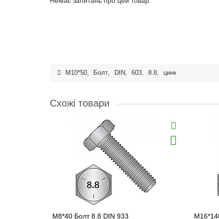
Немає запитань про цей товар.
M10*50
,
Болт
,
DIN
,
603
,
8.8
,
цинк
Схожі товари
M8*40 Болт 8.8 DIN 933
M16*140