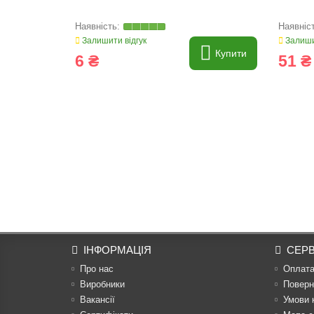
Залишити відгук
Залиши
Купити
6 ₴
51 ₴
ІНФОРМАЦІЯ
СЕРВ
Про нас
Оплат
Виробники
Поверн
Вакансії
Умови 