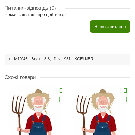
Питання-відповідь
(0)
Немає запитань про цей товар.
Нове запитання
M10*45
,
Болт
,
8.8
,
DIN
,
931
,
KOELNER
Схожі товари