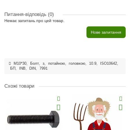
Питання-відповідь
(0)
Немає запитань про цей товар.
Нове запитання
M10*30
,
Болт
,
з
,
потайною
,
головкою
,
10.9
,
ISO10642
,
БП
,
INB
,
DIN
,
7991
Схожі товари