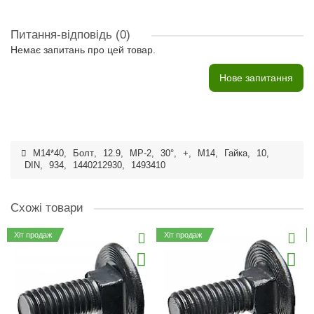
Питання-відповідь
(0)
Немає запитань про цей товар.
Нове запитання
M14*40
,
Болт
,
12.9
,
MP-2
,
30°
,
+
,
M14
,
Гайка
,
10
,
DIN
,
934
,
1440212930
,
1493410
Схожі товари
Хіт продаж
Хіт продаж