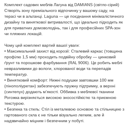
Комплект садових меблів Лагуна від DAMIANS (світло-сірий)
Створіть зону преміального відпочинку у вашому саду, на
терасі чи в альтанці. Laguna — це поєднання мінімалістичного
дизайну та виняткової витривалості, що ідеально підходить як
для приватних домоволодінь, так і для професійних SPA-зон
чи пляжних локацій.
Чому цей комплект вартий вашої уваги:
• Максимальний захист від корозії: Сталевий каркас (товщина
профілю 1,5 мм) проходить подвійну обробку — цинковий
ґрунт та порошкове фарбування (RAL 9006). Це робить меблі
невразливими до вологи, хлорованої води та перепадів
температур.
• Винятковий комфорт: Нижні подушки завтовшки 100 мм
(пінополіуретан) забезпечують пружну підтримку, а верхні
(синтепух) додають м'якості. Оббивка з меблевої тканини
Рогожка вирізняється високою зносостійкістю та приємною
текстурою.
• Безпека та стиль: Стіл із металевою основою та стільницею з
гартованого скла є не тільки візуально легким, але й
надзвичайно міцним і безпечним у побуті.