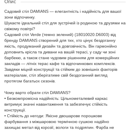
Опис
Садовий стіл DAMIANS — елегантність і надійність для вашої
зони відпочинку.
Шукаєте ідеальний стіл для зустрічей із родиною та друзями на
свіжому повітрі?
Садовий стіл Verde (темно зелений) (18010020.D6003) від
бренду DAMIANS створений для тих, хто цінує бездоганну
якість, продуманий дизайн та довговічність. Він гармонійно
доповнить крісла та дивани на вашій терасі, у саду чи зоні
барбекю, а також стане чудовим рішенням для комерційних
закладів — літніх терас кафе та відпочинкових комплексів.
Завдяки міцній конструкції та стійким до зовнішніх факторів
матеріалам, стіл зберігатиме свій бездоганний вигляд
протягом багатьох сезонів.
Чому варто обрати стіл DAMIANS?
• Безкомпромісна надійність: Цільнометалевий каркас
витримує значні навантаження та забезпечує стійкість
конструкції.
• Стійкість до негоди: Якісне двошарове порошкове
фарбування з міжшаровою термічною сушкою надійно
захищає метал від корозії, вологи та подряпин. Фарба не