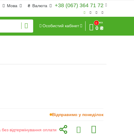
+38 (067) 364 71 72
Мова
₴
Валюта
Сума
0
Особистий кабінет
0 ₴
Відправимо у понеділок
а без відтермінування оплати