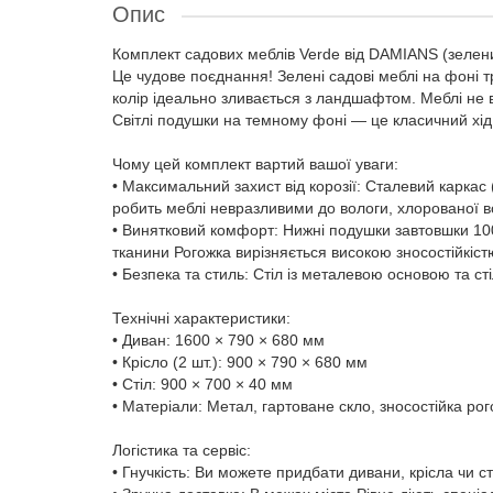
Опис
Комплект садових меблів Verde від DAMIANS (зелен
Це чудове поєднання! Зелені садові меблі на фоні т
колір ідеально зливається з ландшафтом. Меблі не 
Світлі подушки на темному фоні — це класичний хід д
Чому цей комплект вартий вашої уваги:
• Максимальний захист від корозії: Сталевий карка
робить меблі невразливими до вологи, хлорованої в
• Винятковий комфорт: Нижні подушки завтовшки 100
тканини Рогожка вирізняється високою зносостійкіс
• Безпека та стиль: Стіл із металевою основою та ст
Технічні характеристики:
• Диван: 1600 × 790 × 680 мм
• Крісло (2 шт.): 900 × 790 × 680 мм
• Стіл: 900 × 700 × 40 мм
• Матеріали: Метал, гартоване скло, зносостійка рог
Логістика та сервіс:
• Гнучкість: Ви можете придбати дивани, крісла чи с