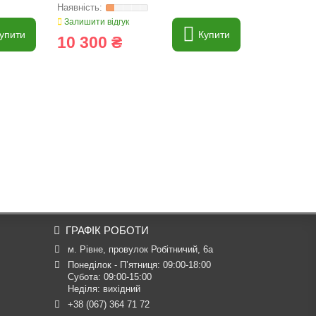
Залишити відгук
Залишити ві
упити
Купити
10 300 ₴
8 000 
ГРАФІК РОБОТИ
м. Рівне, провулок Робітничий, 6а
Понеділок - П’ятниця: 09:00-18:00

Субота: 09:00-15:00

Неділя: вихідний
+38 (067) 364 71 72