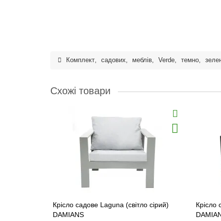
Комплект
,
садових
,
меблів
,
Verde
,
темно
,
зеле
Схожі товари
Крісло садове Laguna (світло сірий)
Крісло 
DAMIANS
DAMIA