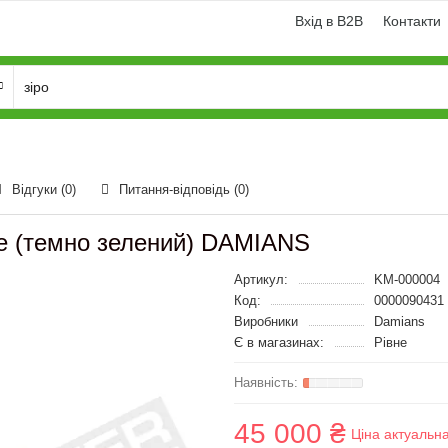
Вхід в B2B
Контакти
Відгуки (0)
Питання-відповідь
(0)
de (темно зелений) DAMIANS
Артикул:
KM-000004
Код:
0000090431
Виробники
Damians
Є в магазинах:
Рівне
45 000 ₴
Ціна актуальн