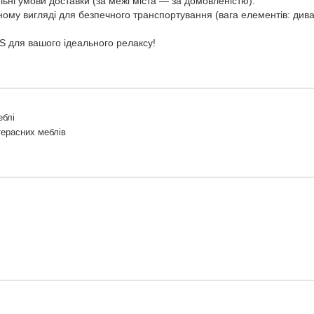
льні умови доставки (за межі міста — за домовленістю).
му вигляді для безпечного транспортування (вага елементів: диван —
S для вашого ідеального релаксу!
еблі
ерасних меблів