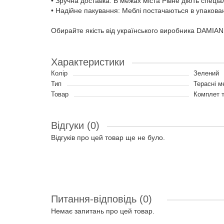
• Зручна доставка: В межах міста Рівне діють спеціа
• Надійне пакування: Меблі постачаються в упаковано
Обирайте якість від українського виробника DAMIAN
Характеристики
Колір
Зелений
Тип
Терасні м
Товар
Комплет т
Відгуки (0)
Відгуків про цей товар ще не було.
Питання-відповідь
(0)
Немає запитань про цей товар.