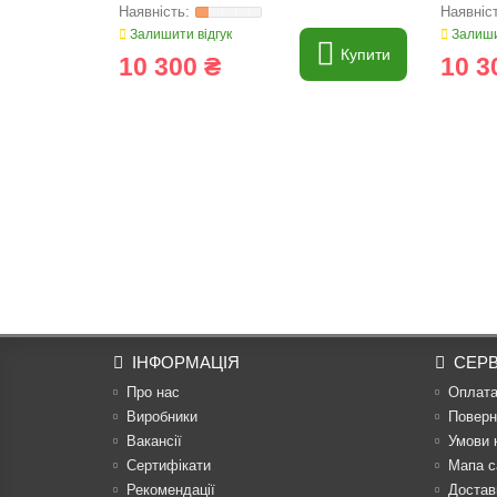
Залишити відгук
Залиши
Купити
10 300 ₴
10 3
ІНФОРМАЦІЯ
СЕРВ
Про нас
Оплат
Виробники
Поверн
Вакансії
Умови 
Сертифікати
Мапа с
Рекомендації
Достав