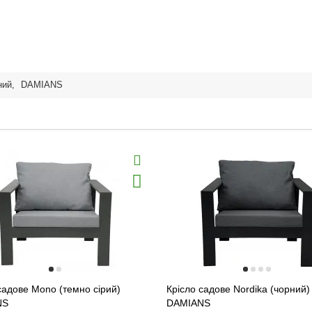
ний
,
DAMIANS
садове Mono (темно сірий)
Крісло садове Nordika (чорний)
NS
DAMIANS