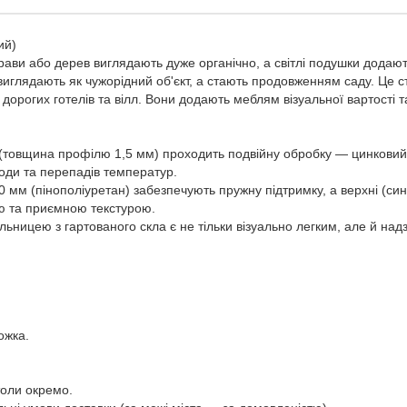
ий)
рави або дерев виглядають дуже органічно, а світлі подушки додают
виглядають як чужорідний об'єкт, а стають продовженням саду. Це 
орогих готелів та вілл. Вони додають меблям візуальної вартості та
с (товщина профілю 1,5 мм) проходить подвійну обробку — цинкови
оди та перепадів температур.
 мм (пінополіуретан) забезпечують пружну підтримку, а верхні (син
тю та приємною текстурою.
ільницею з гартованого скла є не тільки візуально легким, але й над
ожка.
толи окремо.