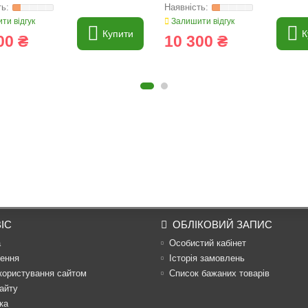
ти відгук
Залишити відгук
Купити
К
00 ₴
10 300 ₴
ІС
ОБЛІКОВИЙ ЗАПИС
а
Особистий кабінет
ення
Історія замовлень
користування сайтом
Список бажаних товарів
айту
ка