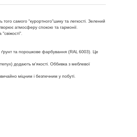
ь того самого "курортного"шику та легкості. Зелений
створює атмосферу спокою та гармонії.
 "свіжості".
й ґрунт та порошкове фарбування (RAL 6003). Це
тепух) додають м'якості. Оббивка з меблевої
звичайно міцним і безпечним у побуті.