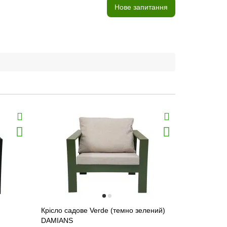
Нове запитання
Крісло садове Verde (темно зелений)
Стіл садови
DAMIANS
DAMIANS