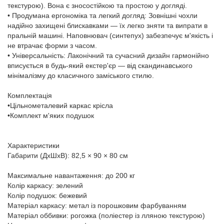
текстурою). Вона є зносостійкою та простою у догляді.
• Продумана ергономіка та легкий догляд: Зовнішні чохли
надійно захищені блискавками — їх легко зняти та випрати в
пральній машині. Наповнювач (синтепух) забезпечує м'якість і
не втрачає форми з часом.
• Універсальність: Лаконічний та сучасний дизайн гармонійно
вписується в будь-який екстер'єр — від скандинавського
мінімалізму до класичного заміського стилю.
Комплектація
•Цільнометалевий каркас крісла
•Комплект м'яких подушок
Характеристики
Габарити (ДхШхВ): 82,5 × 90 × 80 см
Максимальне навантаження: до 200 кг
Колір каркасу: зелений
Колір подушок: бежевий
Матеріал каркасу: метал із порошковим фарбуванням
Матеріал оббивки: рогожка (поліестер із лляною текстурою)