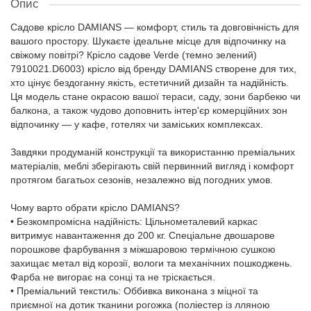
Опис
Садове крісло DAMIANS — комфорт, стиль та довговічність для
вашого простору. Шукаєте ідеальне місце для відпочинку на
свіжому повітрі? Крісло садове Verde (темно зелений)
7910021.D6003) крісло від бренду DAMIANS створене для тих,
хто цінує бездоганну якість, естетичний дизайн та надійність.
Ця модель стане окрасою вашої тераси, саду, зони барбекю чи
балкона, а також чудово доповнить інтер'єр комерційних зон
відпочинку — у кафе, готелях чи заміських комплексах.
Завдяки продуманій конструкції та використанню преміальних
матеріалів, меблі зберігають свій первинний вигляд і комфорт
протягом багатьох сезонів, незалежно від погодних умов.
Чому варто обрати крісло DAMIANS?
• Безкомпромісна надійність: Цільнометалевий каркас
витримує навантаження до 200 кг. Спеціальне двошарове
порошкове фарбування з міжшаровою термічною сушкою
захищає метал від корозії, вологи та механічних пошкоджень.
Фарба не вигорає на сонці та не тріскається.
• Преміальний текстиль: Оббивка виконана з міцної та
приємної на дотик тканини рогожка (поліестер із лляною