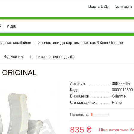
Вхід в B2B
Контакти
пляних комбайнів
Запчастини до картопляних комбайнів Grimme
Відгуки (0)
Питання-відповідь
(0)
й ORIGINAL
Артикул:
088.00565
Код:
0000012309
Виробники
Grimme
Є в магазинах:
Рівне
835 ₴
Ціна актуальна б