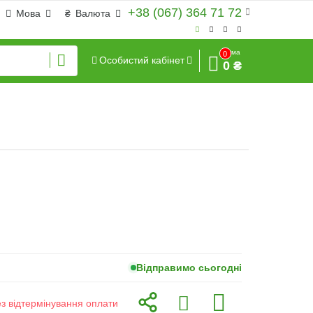
+38 (067) 364 71 72
Мова
₴
Валюта
Сума
0
Особистий кабінет
0 ₴
Відправимо сьогодні
ез відтермінування оплати