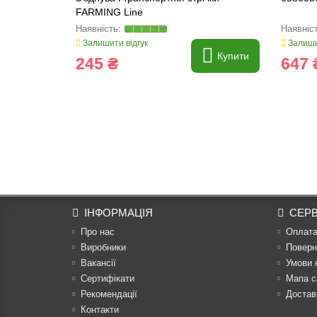
FARMING Line
Залишити відгук
Залиши
Купити
245 ₴
647 
ІНФОРМАЦІЯ
СЕРВ
Про нас
Оплат
Виробники
Поверн
Вакансії
Умови 
Сертифікати
Мапа с
Рекомендації
Достав
Контакти