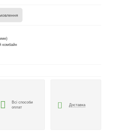
мовлення
мме)
й комбайн
Всі способи
Доставка
оплат