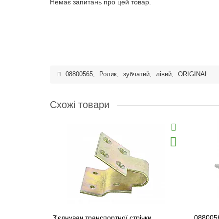
Немає запитань про цей товар.
08800565
,
Ролик
,
зубчатий
,
лівий
,
ORIGINAL
Схожі товари
З'єднувач транспортної стрічки
088005