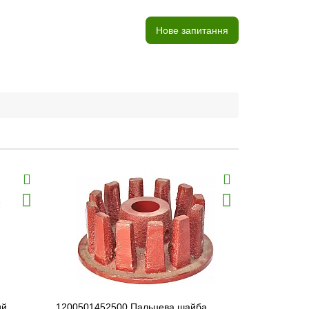
Нове запитання
ий
1200501452500 Пальцева шайба