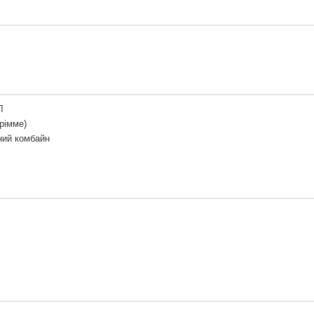
Л
рімме)
ний комбайн