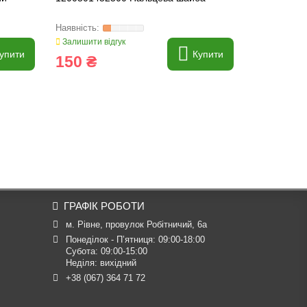
Залишити відгук
упити
Купити
150 ₴
ГРАФІК РОБОТИ
м. Рівне, провулок Робітничий, 6а
Понеділок - П’ятниця: 09:00-18:00

Субота: 09:00-15:00

Неділя: вихідний
+38 (067) 364 71 72