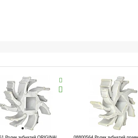
61 Ролик зубчатий ORIGINAL
08800564 Ролик зубчатий прав