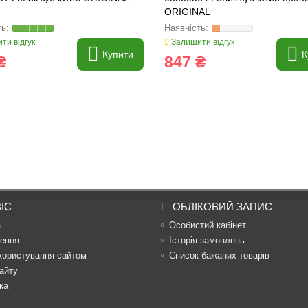
ORIGINAL
ти відгук
Залишити відгук
Купити
К
₴
847 ₴
ІС
ОБЛІКОВИЙ ЗАПИС
а
Особистий кабінет
ення
Історія замовлень
користування сайтом
Список бажаних товарів
айту
ка