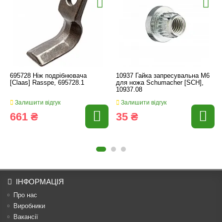
695728 Ніж подрібнювача
10937 Гайка запресувальна M6
[Claas] Rasspe, 695728.1
для ножа Schumacher [SCH],
10937.08
Залишити відгук
Залишити відгук
661 ₴
35 ₴
ІНФОРМАЦІЯ
Про нас
Виробники
Вакансії