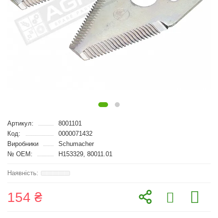
Артикул:
8001101
Код:
0000071432
Виробники
Schumacher
№ OEM:
H153329, 80011.01
154 ₴