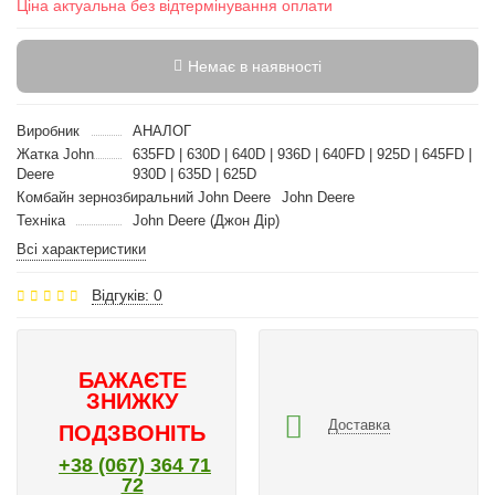
Ціна актуальна без відтермінування оплати
Немає в наявності
Виробник
АНАЛОГ
Жатка John
635FD | 630D | 640D | 936D | 640FD | 925D | 645FD |
Deere
930D | 635D | 625D
Комбайн зернозбиральний John Deere
John Deere
Техніка
John Deere (Джон Дір)
Всі характеристики
Відгуків: 0
БАЖАЄТЕ
ЗНИЖКУ
Доставка
ПОДЗВОНІТЬ
+38 (067) 364 71
72