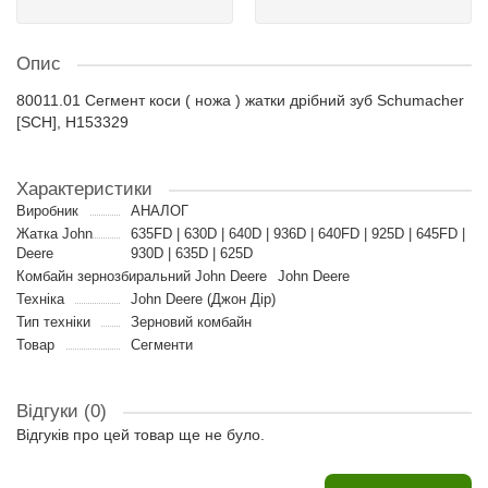
Опис
80011.01 Сегмент коси ( ножа ) жатки дрібний зуб Schumacher
[SCH], H153329
Характеристики
Виробник
АНАЛОГ
Жатка John
635FD | 630D | 640D | 936D | 640FD | 925D | 645FD |
Deere
930D | 635D | 625D
Комбайн зернозбиральний John Deere
John Deere
Техніка
John Deere (Джон Дір)
Тип техніки
Зерновий комбайн
Товар
Сегменти
Відгуки (0)
Відгуків про цей товар ще не було.