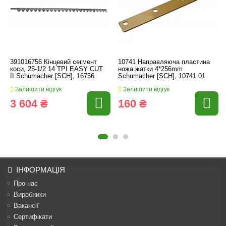
391016756 Кінцевий сегмент
10741 Направляюча пластина
коси, 25-1/2 14 TPI EASY CUT
ножа жатки 4*256mm
II Schumacher [SCH], 16756
Schumacher [SCH], 10741.01
Залишити відгук
Залишити відгук
3 604 ₴
160 ₴
ІНФОРМАЦІЯ
Про нас
Виробники
Вакансії
Сертифікати